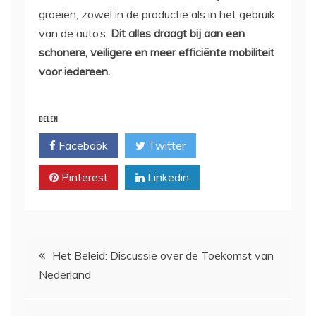
groeien, zowel in de productie als in het gebruik
van de auto’s.
Dit alles draagt bij aan een
schonere, veiligere en meer efficiënte mobiliteit
voor iedereen.
DELEN
Facebook
Twitter
Pinterest
Linkedin
Bericht
Het Beleid: Discussie over de Toekomst van
Nederland
navigatie